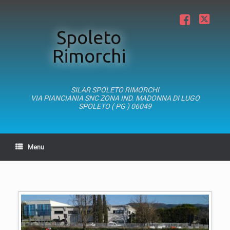
Vai
al
Facebook
Twitter
contenuto
Spoleto
Rimorchi
SILAR SPOLETO RIMORCHI
VIA PIANCIANIA SNC ZONA IND. MADONNA DI LUGO
SPOLETO ( PG ) 06049
Menu