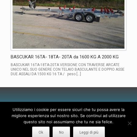
BASCUKAR 16TA- 18TA- 20TA da 1600 KG A 2000 KG
BASCUKAR 16TA-18TA-20TA VERSIONE CON TRAVERSE ARCATE
UNICO NEL SUO GENERE CON TELAIO BASCULANTE E DOPPIO ASSE
DUE ASSALI DA 1500 KG 16 TA / peso […]
© 2010 - 2026 SILAR DI MARCHIONNI GIORGIO
Utilizziamo i cookie per essere sicuri che tu possa avere la
ZONA IND. MADONNA DI LUGO
migliore esperienza sul nostro sito. Se continui ad utilizzare
VIA PIANCIANINA SNC
questo sito noi assumiamo che tu ne sia felice.
06049 SPOLETO (PG)
PI 02345660548
Ok
No
Leggi di più
Contatti
|
Privacy