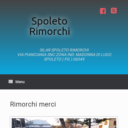
Vai
al
Facebook
Twitter
contenuto
Spoleto
Rimorchi
SILAR SPOLETO RIMORCHI
VIA PIANCIANIA SNC ZONA IND. MADONNA DI LUGO
SPOLETO ( PG ) 06049
Menu
Rimorchi merci