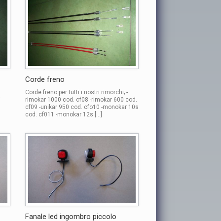
Corde freno
Corde freno per tutti i nostri rimorchi; -
i
rimokar 1000 cod. cf08 -rimokar 600 cod.
cf09 -unikar 950 cod. cfo10 -monokar 10s
cod. cf011 -monokar 12s […]
Fanale led ingombro piccolo