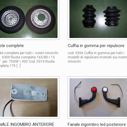
ote complete
Cuffia in gomma per repulsore
te complete per tutti i nostri rimorchi:
cod. 0306 Cuffia in gomma per tutti i
. 0309 Ruota completa 165/80 r 13
modelli di repulsore montati sui nostr
T per 750SF \ 950 Cod. 0310 Ruota
rimorchi
pleta 175 […]
NALE INGOMBRO ANTERIORE
Fanale ingombro led posteriore