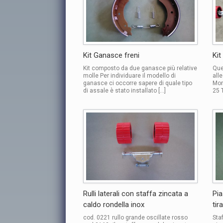
Kit Ganasce freni
Kit
Kit composto da due ganasce più relative
Que
molle Per individuare il modello di
all
ganasce ci occorre sapere di quale tipo
Mon
di assale è stato installato […]
25 T
Rulli laterali con staffa zincata a
Pia
caldo rondella inox
tir
cod. 0221 rullo grande oscillate rosso
Sta