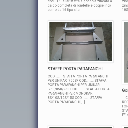
cod.0163silar staffa a gondola zincata a
zin
caldo completa di rondelle e coppie inox
zin
perno da 16 tipo silar
10S
STAFFE PORTA PARAFANGHI
COD……… STAFFA PORTA PARAFANGHI
PER UNIKAR 750SF COD……… STAFFA
PORTA PARAFANGHI PER UNIKAR
750/850/950 COD……… STAFFA PORTA
Go
PARAFANGHI PER MONOKAR
CO
8S/10S/12S/15S COD……… STAFFA
REG
PORTA PARAFANGHI […]
FOR
STA
FE 