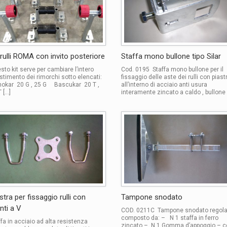
 rulli ROMA con invito posteriore
Staffa mono bullone tipo Silar
sto kit serve per cambiare l’intero
Cod. 0195 Staffa mono bullone per il
estimento dei rimorchi sotto elencati:
fissaggio delle aste dei rulli con piast
okar 20 G , 25 G Bascukar 20 T ,
all’interno di acciaio anti usura
 […]
interamente zincato a caldo , bullone 
stra per fissaggio rulli con
Tampone snodato
anti a V
COD. 0211C Tampone snodato regola
composto da: – N 1 staffa in ferro
ffa in acciaio ad alta resistenza
zincato – N 1 Gomma d’appoggio – c