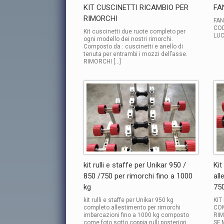
KIT CUSCINETTI RICAMBIO PER
FA
RIMORCHI
FAN
COD
Kit cuscinetti due ruote completo per
LUC
ogni modello dei nostri rimorchi.
Composto da : cuscinetti e anello di
tenuta per entrambi i mozzi dell’asse.
RIMORCHI […]
kit rulli e staffe per Unikar 950 /
Kit
850 /750 per rimorchi fino a 1000
all
kg
75
kit rulli e staffe per Unikar 950 kg
KIT
completo allestimento per rimorchi
COM
imbarcazioni fino a 1000 kg composto
RIM
come foto sotto coppia rulli posteriori
SF 