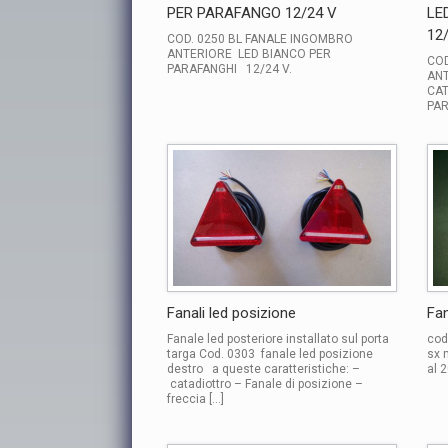
PER PARAFANGO 12/24 V
LE
12
COD. 0250 BL FANALE INGOMBRO
ANTERIORE LED BIANCO PER
COD
PARAFANGHI 12/24 V.
ANT
CAT
PAR
Fanali led posizione
Fan
Fanale led posteriore installato sul porta
cod
targa Cod. 0303 fanale led posizione
sx 
destro a queste caratteristiche: –
al 
catadiottro – Fanale di posizione –
freccia […]