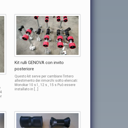
Kit rulli GENOVA con invito
posteriore
Questo kit serve per cambiare l’intero
allestimento dei rimorchi sotto elencati:
Monokar 10 s l , 12 s , 15 s Può essere
è
installato in […]
 4
er