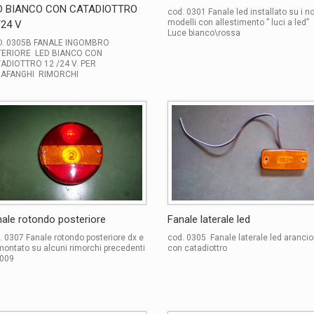
D BIANCO CON CATADIOTTRO
cod. 0301 Fanale led installato su i no
modelli con allestimento ” luci a led”
/24 V
Luce bianco\rossa
. 0305B FANALE INGOMBRO
ERIORE LED BIANCO CON
ADIOTTRO 12 /24 V. PER
AFANGHI RIMORCHI
ale rotondo posteriore
Fanale laterale led
. 0307 Fanale rotondo posteriore dx e
cod. 0305 Fanale laterale led aranci
montato su alcuni rimorchi precedenti
con catadiottro
2009