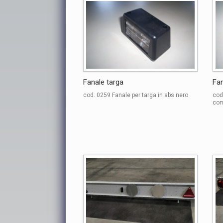
Fanale targa
Fan
cod. 0259 Fanale per targa in abs nero
cod
com