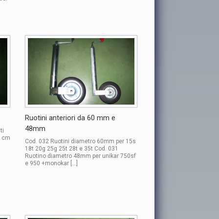
Ruotini anteriori da 60 mm e
48mm
ti
5 cm
Cod. 032 Ruotini diametro 60mm per 15s
18t 20g 25g 25t 28t e 35t Cod. 031
Ruotino diametro 48mm per unikar 750sf
e 950 +monokar […]