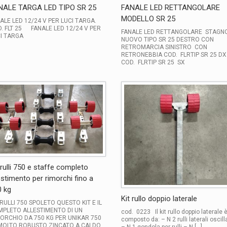
NALE TARGA LED TIPO SR 25
FANALE LED RETTANGOLARE
MODELLO SR 25
ALE LED 12/24 V PER LUCI TARGA.
. FLT 25 FANALE LED 12/24 V PER
FANALE LED RETTANGOLARE STAGN
I TARGA
NUOVO TIPO SR 25 DESTRO CON
RETROMARCIA SINISTRO CON
RETRONEBBIA COD. FLRTIP SR 25 DX
COD. FLRTIP SR 25 SX
 rulli 750 e staffe completo
estimento per rimorchi fino a
0 kg
Kit rullo doppio laterale
 RULLI 750 SPOLETO QUESTO KIT E IL
PLETO ALLESTIMENTO DI UN
cod. 0223 Il kit rullo doppio laterale 
ORCHIO DA 750 KG PER UNIKAR 750
composto da: – N 2 rulli laterali oscill
MOLTO ROBUSTO ZINCATO A CALDO
– N 1 gondola per rulli – N […]