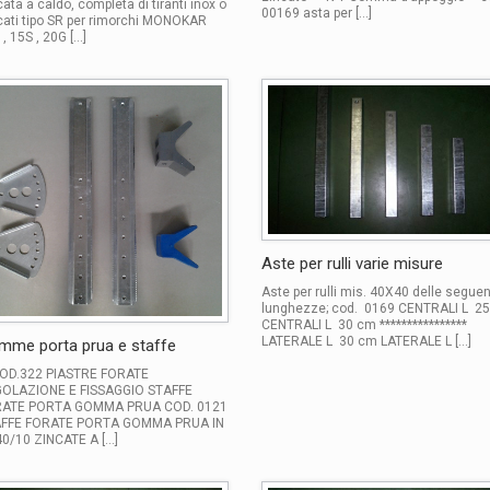
cata a caldo, completa di tiranti inox o
00169 asta per […]
cati tipo SR per rimorchi MONOKAR
 , 15S , 20G […]
Aste per rulli varie misure
Aste per rulli mis. 40X40 delle seguen
lunghezze; cod. 0169 CENTRALI L 2
CENTRALI L 30 cm ****************
LATERALE L 30 cm LATERALE L […]
mme porta prua e staffe
D.322 PIASTRE FORATE
OLAZIONE E FISSAGGIO STAFFE
ATE PORTA GOMMA PRUA COD. 0121
FFE FORATE PORTA GOMMA PRUA IN
40/10 ZINCATE A […]